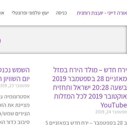
אורה דייגי - יועצת רוחנית
כניסה
יעוץ טלפוני ופרונטלי
או
פ
ירח חדש – מולד הירח במזל
השמש נכנסת
מאזניים 28 בספטמבר 2019
יום השוויון 
בשעה 20:28 ישראל ותחזית
ספטמבר 23, 2019
אוקטובר 2019 לכל המזלות
אסטרונומיה על 
YouTube
מציינת את הזמן
ספטמבר 24, 2019
הצירים שמש/כדו
סיבוב כדור הא
ב 28 בספטמבר – ירח חדש במאזניים 5