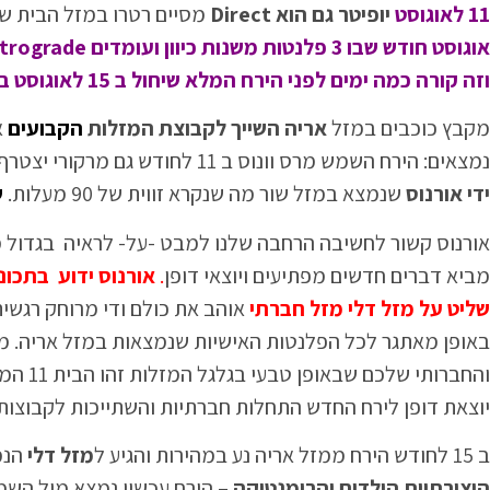
11 לאוגוסט
יופיטר גם הוא Direct
מסיים רטרו במזל הבית ש
וזה קורה כמה ימים לפני הירח המלא שיחול ב 15 לאוגוסט במזל דלי.
מקבץ כוכבים במזל
אריה השייך לקבוצת המזלות
הקבועים
א
נמצאים: הירח השמש מרס וונוס ב 11 לחודש גם מרקורי יצטרף לאריה הירח החדש וכל
ידי אורנוס
שנמצא במזל שור מה שנקרא זווית של 90 מעלות.
ש
אורנוס קשור לחשיבה הרחבה שלנו למבט -על- לראיה בגדול מ
מביא דברים חדשים מפתיעים ויוצאי דופן
.
אורנוס ידוע בתכונ
שליט על מזל דלי מזל חברתי
אוהב את כולם ודי מרוחק רגשית 
והחברו
יוצאת דופן לירח החדש התחלות חברתיות והשתייכות לקבוצות חב
ב 15 לחודש הירח ממזל אריה נע במהירות והגיע ל
מזל
דלי
הנמ
היצירתיות הילדים והרומנטיקה
– הירח עכשיו נמצא מול השמ