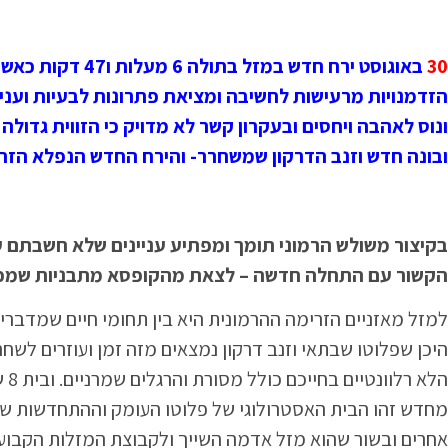
30
הזדמנויות מרעישות לחשיבה ומציאת פתרונות לבעיות ועניי
ונוס לאהבה ויחסים ובעקרון קשר לא מדויק כי הזווית גדול
ובונה חדש וזנב הדרקון שמשחרר- והירח החדש הנפלא הזה נמצא בבית 12 שלכם בית של סיומים ו
בקיצור משולש הרמוני תומך ומפתיע עניינים שלא חשבתם על
הקשור עם התחלה חדשה – לצאת מהקופסא מתבניות שמכתי
היכן שפלוטו שבתאי וזנב דרקון נמצאים מזה זמן ועוזרים לשחר
הל
מחדש זהו הבית האסטרולוגי של פלוטו העומק וההתחדשות 
אחרים ובשור שהוא מזל אדמה השייך ולקבוצת המזלות הקבוע