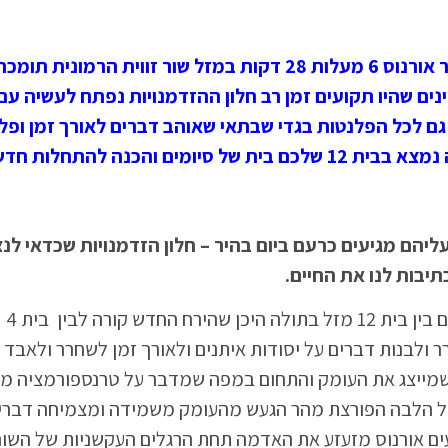
באוגוסט ירח חדש במזל בתולה 6 מעלות ו47 דקות כאשר אורנוס 6 מעלות 28 דקות במזל שור זוו
נים שהיו תקועים זמן רב חלון ההזדמנויות נפתח לעשיה עם
ה גם לכל הפלנטות בגדי שבתאי שאוהב דברים לאורך זמן ופל
הכנה להתחלות חדשות
יהם מגיעים כרעם ביום בהיר – חלון הזדמנויות שכדאי לנ
בות לנו את החיים.
למזל מאזני
ר ולבנות דברים על יסודות איתנים ולאורך זמן לשחרר ולאבד א
א רלוונטיים בחייכם כולל מסורת והרגלים שמרניים. ובית 8 שמייצג את העומק והתחום במפה שמדבר על טרנספורמ
של הלבה הפורצת מהר הגעש מהעומק משמידה ומצמיחה דברי
ים אורנוס מזעזע את האדמה תחת הרגלים העקשניות של השו