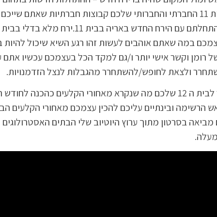
הקולגות שלכם. עכשיו המיקוד עליכם מה שהתחיל החודש בבית 11 החברתי והחברותי שלכם קבוצות חברתיות שאתם 
צמכם במה שאתם אוהבים לעשות זהו רגע השיא שיכול להיות ב
 רומן וקשר אישי יותר ו/גם למקד הכל בעצמכם עכשיו אתם ע
השתחרר ולצאת לחופש/להשתחרר מהגבלות לנצל הזדמנויות.
ב 18 באוגוסט מרס עובר למזל בתולה שזהו תחום חיים שקשור לבית ה 12 שלכם מה שנקרא מאחורי הקלעים 
ש הרשימה ובינתיים עליכם להכין עצמכם מאחורי הקלעים הבי
י וכל מה שבית 12 מייצג. לנוחיותכם מביאה בסרטון מתוך ערוץ היוטיוב שלי הבתים האסטרול
מעלה.