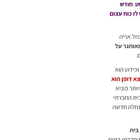
.
חודש
לנטות משנות כיוון ועומדים Station Direct or Retrograde בכל מקרה כאשר כוכב Station יש לו כוח עצום
זל אריה
אותגר על
.
כידוע הוא
א דופן הוא
יותר מביא
יה. מה שמעניין עבורכם הירח החדש באריה נמצא בבית 11 שזהו הבית החברתי
 מביא להתחלה חדשה
הבית ה 5 בית
החברתי בתום