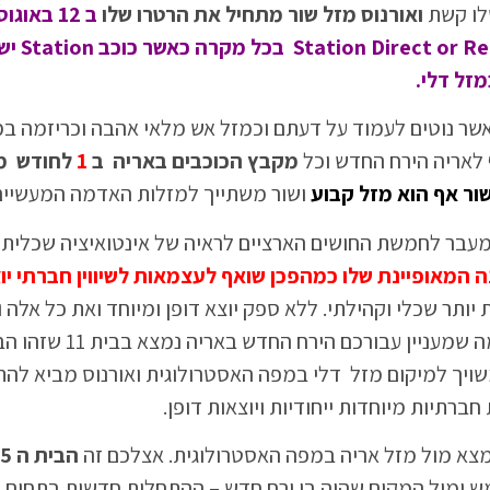
לו קשת
ואורנוס מזל שור מתחיל את הרטרו שלו
ב 12 באוגוסט
אוגוסט חודש שבו 3 פ
שר נוטים לעמוד על דעתם וכמזל אש מלאי אהבה וכריזמה במ
מקבץ הכוכבים באריה ב
1
לחודש מ
ור אף הוא
מזל קבוע
ושור משתייך למזלות האדמה המעשיים
עבר לחמשת החושים הארציים לראיה של אינטואיציה שכלית ו
ה המאופיינת שלו כמהפכן שואף לעצמאות לשיווין חברתי יוצ
יותר שכלי וקהילתי. ללא ספק יוצא דופן ומיוחד ואת כל אלה ו
באופן מאתגר לכל הפלנטות האישיות שנמצאות במזל אר
תי שלכם שבאופן טבעי בגלגל המזלות זהו הבית 11 המשויך למיקום מזל דלי במפה האסטרולוגית ואורנוס
רתיות מיוחדות ייחודיות ויוצאות דופן.
צא מול מזל אריה במפה האסטרולוגית. אצלכם זה
ש ומול המקום שהיה בו ירח חדש – ההתחלות חדשות בתחום 